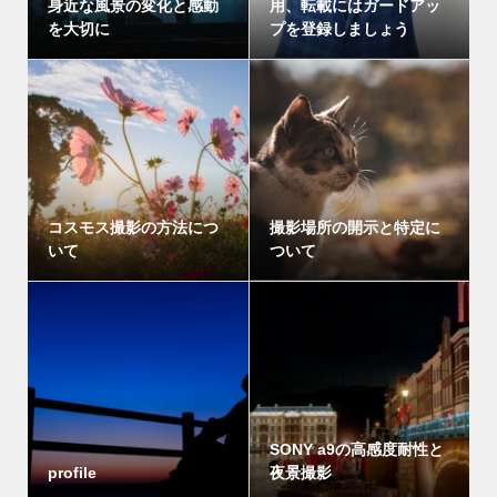
身近な風景の変化と感動
用、転載にはガードアッ
を大切に
プを登録しましょう
コスモス撮影の方法につ
撮影場所の開示と特定に
いて
ついて
SONY a9の高感度耐性と
profile
夜景撮影