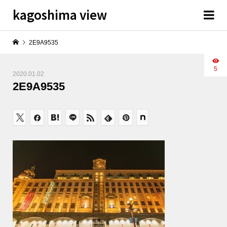
kagoshima view
2E9A9535
5
2020.01.02
2E9A9535