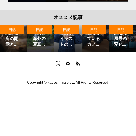
オススメ記事
日記
日記
日記
日記
日記
撮影場
写真を
写真や
使用し
身近な
所の開
海外の
イラス
ている
風景の
示と...
写真...
トの...
カメ...
変化...
Copyright ©
kagoshima view. All Rights Reserved.