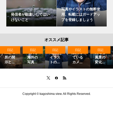
写真やイラストの無断使
発信者が勘違いしてはい
用、転載にはガードアッ
けないこと
プを登録しましょう
オススメ記事
日記
日記
日記
日記
日記
撮影場
写真を
写真や
使用し
身近な
所の開
海外の
イラス
ている
風景の
示と...
写真...
トの...
カメ...
変化...
Copyright ©
kagoshima view. All Rights Reserved.