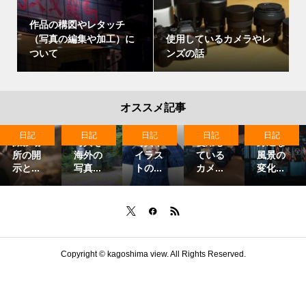
作品の構図やレタッチ
（写真の編集や加工）に
使用しているカメラやレ
ついて
ンズの話
オススメ記事
日記
日記
日記
日記
日記
撮影場
写真を
写真や
使用し
身近な
所の開
海外の
イラス
ている
風景の
示と...
写真...
トの...
カメ...
変化...
Copyright ©
kagoshima view. All Rights Reserved.