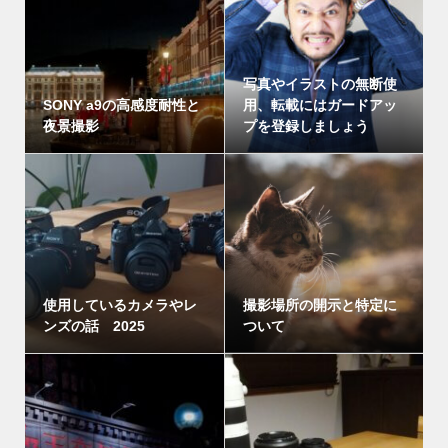
写真やイラストの無断使
SONY a9の高感度耐性と
用、転載にはガードアッ
夜景撮影
プを登録しましょう
使用しているカメラやレ
撮影場所の開示と特定に
ンズの話 2025
ついて