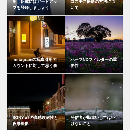
用、転載にはガードアッ
コスモス撮影の方法につ
プを登録しましょう
いて
Instagramの写真引用ア
ハーフNDフィルターの重
カウントに対して思う事
要性
SONY a9の高感度耐性と
発信者が勘違いしてはい
夜景撮影
けないこと