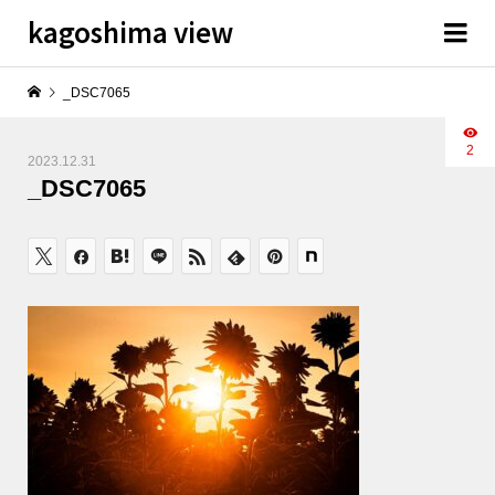
kagoshima view
_DSC7065
2
2023.12.31
_DSC7065