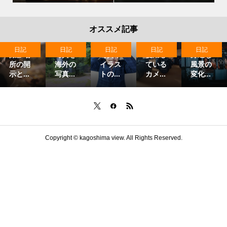
オススメ記事
日記
日記
日記
日記
日記
撮影場
写真を
写真や
使用し
身近な
所の開
海外の
イラス
ている
風景の
示と...
写真...
トの...
カメ...
変化...
Copyright ©
kagoshima view. All Rights Reserved.